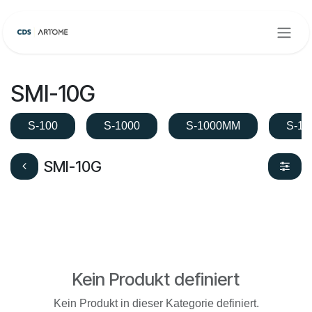
Zum Inhalt springen
SMI-10G
S-100
S-1000
S-1000MM
S-10
SMI-10G
Kein Produkt definiert
Kein Produkt in dieser Kategorie definiert.