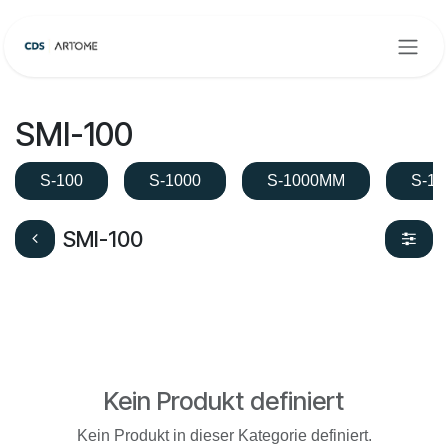
Zum Inhalt springen
SMI-100
S-100
S-1000
S-1000MM
S-10
SMI-100
Kein Produkt definiert
Kein Produkt in dieser Kategorie definiert.