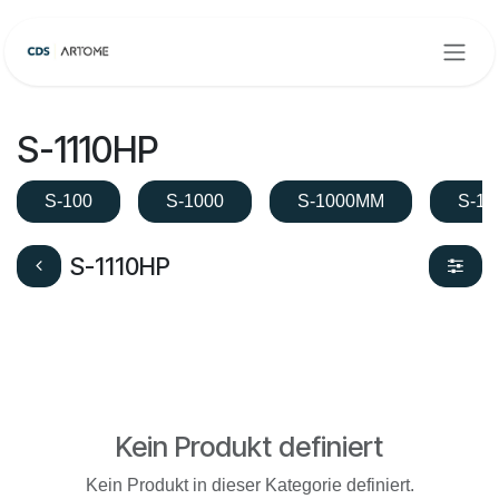
Zum Inhalt springen
S-1110HP
S-100
S-1000
S-1000MM
S-10
S-1110HP
Kein Produkt definiert
Kein Produkt in dieser Kategorie definiert.