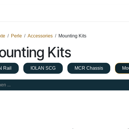
Shop
Dienstleistungen
Kontakt
kte
Perle
Accessories
Mounting Kits
unting Kits
N Rail
IOLAN SCG
MCR Chassis
Mou