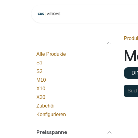
Zum Inhalt springen
Home
Modelle
Produ
Kategorien
Mo
Alle Produkte
S1
S2
DI
M10
X10
X20
Zubehör
Konfigurieren
Preisspanne