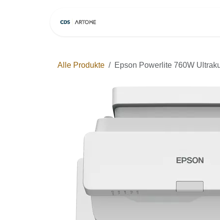
Zum Inhalt springen
Home
Modelle
Alle Produkte
Epson Powerlite 760W Ultraku