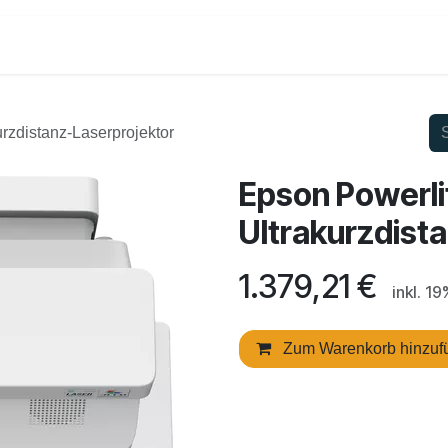
Shop
Dienstleistungen
Kontakt
rzdistanz-Laserprojektor
Epson Powerl
Ultrakurzdist
1.379,21
€
inkl. 1
Zum Warenkorb hinzuf