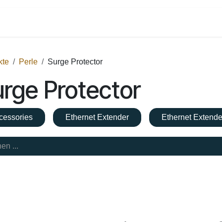
Shop
Dienstleistungen
Kontakt
kte
Perle
Surge Protector
rge Protector
cessories
Ethernet Extender
Ethernet Extend