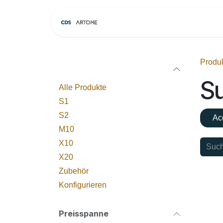
Zum Inhalt springen
Home
Modelle
Produ
Kategorien
Su
Alle Produkte
S1
S2
Ac
M10
X10
X20
Zubehör
Konfigurieren
Preisspanne