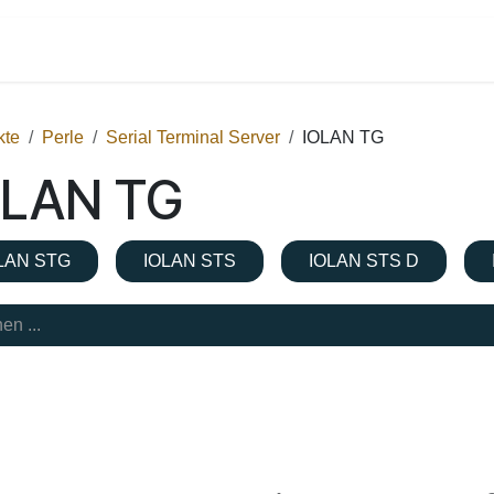
Shop
Dienstleistungen
Kontakt
kte
Perle
Serial Terminal Server
IOLAN TG
OLAN TG
LAN STG
IOLAN STS
IOLAN STS D