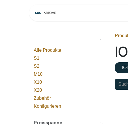
Zum Inhalt springen
Home
Modelle
Produ
Kategorien
I
Alle Produkte
S1
S2
IO
M10
X10
X20
Zubehör
Konfigurieren
Preisspanne