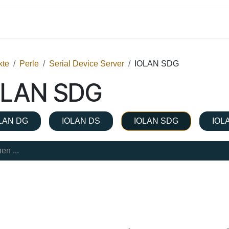
Shop
Dienstleistungen
Kontakt
kte
Perle
Serial Device Server
IOLAN SDG
OLAN SDG
LAN DG
IOLAN DS
IOLAN SDG
IOL