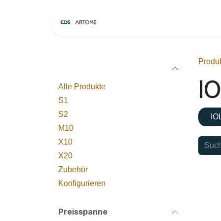
Zum Inhalt springen
Home
Modelle
Produ
Kategorien
I
Alle Produkte
S1
S2
IO
M10
X10
X20
Zubehör
Konfigurieren
Preisspanne