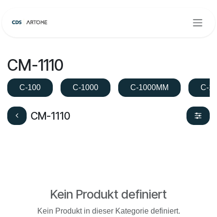
Zum Inhalt springen
CM-1110
C-100
C-1000
C-1000MM
C-1
CM-1110
Kein Produkt definiert
Kein Produkt in dieser Kategorie definiert.