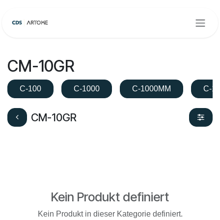
Zum Inhalt springen
CM-10GR
C-100
C-1000
C-1000MM
C-1
CM-10GR
Kein Produkt definiert
Kein Produkt in dieser Kategorie definiert.