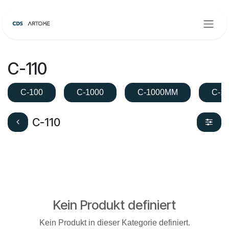
Zum Inhalt springen
C-110
C-100
C-1000
C-1000MM
C-1
C-110
Kein Produkt definiert
Kein Produkt in dieser Kategorie definiert.