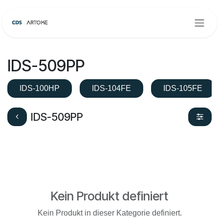
Zum Inhalt springen
IDS-509PP
IDS-100HP
IDS-104FE
IDS-105FE
IDS-509PP
Kein Produkt definiert
Kein Produkt in dieser Kategorie definiert.