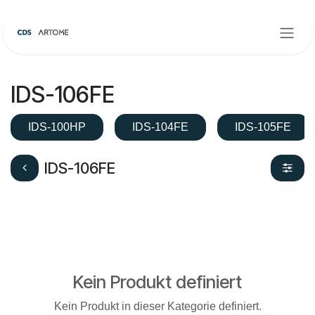
Zum Inhalt springen
IDS-106FE
IDS-100HP
IDS-104FE
IDS-105FE
IDS-106FE
Kein Produkt definiert
Kein Produkt in dieser Kategorie definiert.