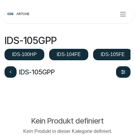
Zum Inhalt springen
IDS-105GPP
IDS-100HP
IDS-104FE
IDS-105FE
IDS-105GPP
Kein Produkt definiert
Kein Produkt in dieser Kategorie definiert.