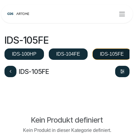
Zum Inhalt springen
IDS-105FE
IDS-100HP
IDS-104FE
IDS-105FE
IDS-105FE
Kein Produkt definiert
Kein Produkt in dieser Kategorie definiert.