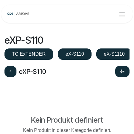
Zum Inhalt springen
eXP-S110
TC ExTENDER
eX-S110
eX-S1110
eXP-S110
Kein Produkt definiert
Kein Produkt in dieser Kategorie definiert.